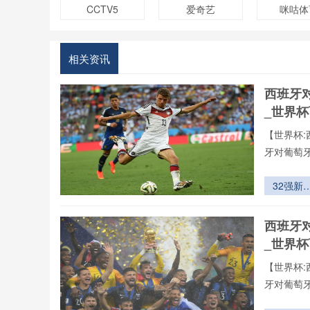
CCTV5
爱奇艺
咪咕体
相关资讯
西班牙
_世界
【世界杯:
牙对葡萄
32强新
局：美加
世界杯分
西班牙
抽签的战
_世界
预判
【世界杯:
牙对葡萄