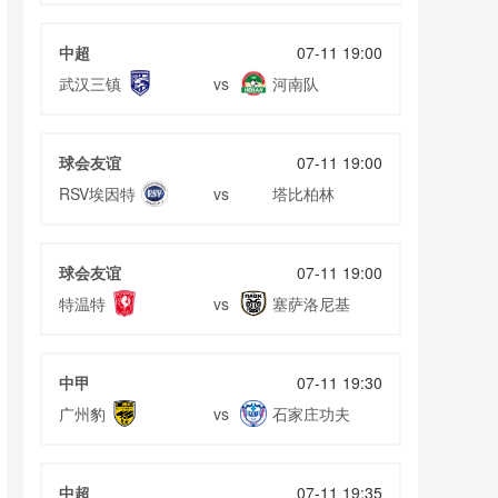
05月25日 NHL季后赛东部决赛G2 佛罗里达美洲豹vs
卡罗莱纳飓风 全场录像回放
05月25日 长乐金刚腿vs上海同济 全场录像
中超
07-11 19:00
05月25日 科莫vs国际米兰 全场录像
武汉三镇
河南队
vs
05月25日 全国游泳冠军赛女子50米蝶泳决赛 余依婷
全场录像回放
05月25日 皇家马德里vs皇家社会 全场录像
球会友谊
07-11 19:00
RSV埃因特
塔比柏林
vs
球会友谊
07-11 19:00
特温特
塞萨洛尼基
vs
中甲
07-11 19:30
广州豹
石家庄功夫
vs
中超
07-11 19:35