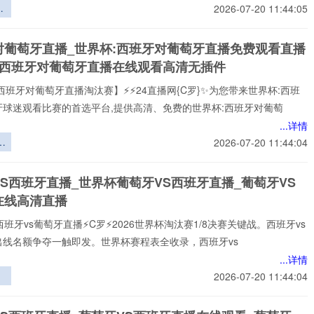
军
2026-07-20 11:44:05
决
商
对葡萄牙直播_世界杯:西班牙对葡萄牙直播免费观看直播
策
杯西班牙对葡萄牙直播在线观看高清无插件
收
构
西班牙对葡萄牙直播淘汰赛】⚡⚡24直播网{C罗}✨为您带来世界杯:西班
牙球迷观看比赛的首选平台,提供高清、免费的世界杯:西班牙对葡萄
...详情
预
2026-07-20 11:44:04
博
北
S西班牙直播_世界杯葡萄牙VS西班牙直播_葡萄牙VS
宰
在线高清直播
界
位
西班牙vs葡萄牙直播⚡️C罗⚡️2026世界杯淘汰赛1/8决赛关键战。西班牙vs
出线名额争夺一触即发。世界杯赛程表全收录，西班牙vs
...详情
2026-07-20 11:44:04
6
”