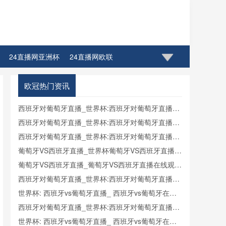
24直播网亚洲杯
24直播网欧联
直播网CBA八一男篮
24直播网CBA四川男篮
欧冠热门资讯
4直播网CBA青岛男篮
24直播网CBA江苏同曦
西班牙对葡萄牙直播_世界杯:西班牙对葡萄牙直播免
费观看直播_世界杯西班牙对葡萄牙直播在线观看高
西班牙对葡萄牙直播_世界杯:西班牙对葡萄牙直播免
4直播网CBA北京首钢
24直播网CBA广东宏远
清无插件
费观看直播_世界杯西班牙对葡萄牙直播在线观看高
西班牙对葡萄牙直播_世界杯:西班牙对葡萄牙直播免
CBA山西队
24直播网CBA青岛队
清无插件
费观看直播_世界杯西班牙对葡萄牙直播在线观看高
葡萄牙VS西班牙直播_世界杯葡萄牙VS西班牙直播_
清无插件
葡萄牙VS西班牙在线高清直播
葡萄牙VS西班牙直播_葡萄牙VS西班牙直播在线观看
_葡萄牙VS西班牙实时全场直播入口
西班牙对葡萄牙直播_世界杯:西班牙对葡萄牙直播免
费观看直播_世界杯西班牙对葡萄牙直播在线观看高
世界杯: 西班牙vs葡萄牙直播_ 西班牙vs葡萄牙在线
清无插件
直播_ 西班牙vs葡萄牙CCTV5直播入口-24直播网
西班牙对葡萄牙直播_世界杯:西班牙对葡萄牙直播免
费观看直播_世界杯西班牙对葡萄牙直播在线观看高
世界杯: 西班牙vs葡萄牙直播_ 西班牙vs葡萄牙在线