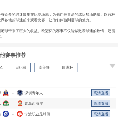
会有众多的球迷聚集在比赛场地，为他们最喜爱的球队加油助威。欧冠杯
世界各地的球迷前来观看比赛，让他们体验到足球的魅力。
洲足球带来了巨大的收益。欧冠杯的赛事不仅能够激发球迷的热情，还能
献。
他赛事推荐
乙
日职联
南美杯
欧洲杯
西甲
法甲
鼎
-
深圳青年人
高清直播
队
-
青岛西海岸
高清直播
钩
-
宁波职业足球俱乐
高清直播