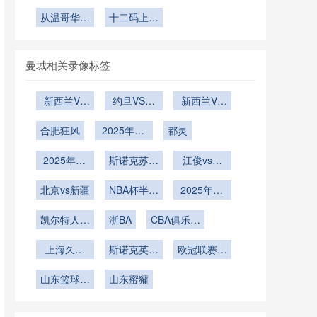
判团队赛间
国检疫标
路径
红黄牌累
规律与突破
隐形消耗：
2026世界
体能恢复与
准：北美世
从温哥华到
积：对世界
十二码上的
杯的技术迭
概率深度解
世界杯预选
疲劳管理行
界杯物流困
迈阿密：穿
杯正赛名单
命运轮盘：
赛长途客场
代路径
析
越6000公
局与应对
动指南”
的潜在冲击
2026世界
对球员状态
里的北美世
杯决赛点球
的深层影响
曼城相关录像标签
界杯主场迁
决战
徙
新西兰VS
约旦VS阿
新西兰VS
埃及新西兰
尔及利亚直
埃及直播新
合肥狂风
VS埃及直
2025年12
播约旦VS
都灵
西兰VS埃
播
月23日
阿尔及利亚
及在线直播
2025年12
斯诺克苏格
在线直播
江俊vs大
月18日
兰公开赛第
卫-吉尔伯
北京vs新疆
NBA杯半决
2轮
2025年12
特
赛
月14日
凯尔特人vs
浙BA
CBA俱乐部
猛龙
杯南宁赛区
上海久事
斯诺克英锦
欧冠联赛阶
U19vs福建
赛第1轮
段第5轮
山东篮球联
浔兴U19
山东蜜獾
赛