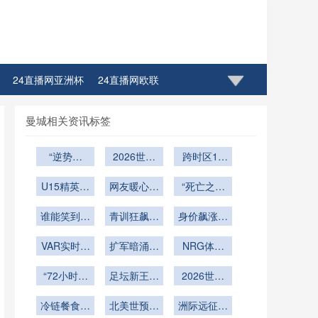
24直播网亚洲杯
24直播网欧联
直播网CBA八一男篮
24直播网CBA四川男篮
曼城相关资讯标签
4直播网CBA青岛男篮
24直播网CBA江苏同曦
“逆势翻
2026世界
跨时区16
盘：2026
杯城市交通
城转播博
4直播网CBA北京首钢
24直播网CBA广东宏远
U15精英突
生死对决”
保障：客车
网友暖心手
弈：北美世
“死亡之组
围：直通世
驾驶员路线
绘“萌版”形
界杯赛程编
三国杀：巴
CBA山西队
24直播网CBA青岛队
界杯集训营
谁能笑到最
适配快速训
象圈粉无数
青训狂飙：
排的重构之
西、德国、
身价飙涨直
的终极考核
后？”
练体系构建
16岁新星
逼亿元门槛
塞尔维亚
战
VAR实时判
世界杯爆红
扩军暗涌：
NRG体育
罚与精准校
2026世界
场可移动草
“72小时极
准：2026
杯新军的生
足坛新王降
皮系统全生
2026世界
世界杯裁判
限执法：北
存法则与破
临
命周期维护
杯新军首胜
技术演进新
美世界杯裁
冷链餐食三
北美世预赛
局密码
策略：面向
前景：历史
洲际远征的