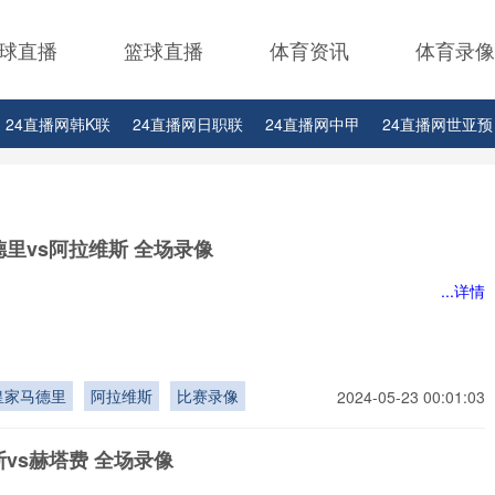
球直播
篮球直播
体育资讯
体育录像
24直播网韩K联
24直播网日职联
24直播网中甲
24直播网世亚预
24直播网西甲
24直播网德甲
24直播网欧冠
24直播网中超
24
网CBA上海男篮
24直播网CBA山西男篮
24直播网CBA山东男篮
2
里vs阿拉维斯 全场录像
网CBA辽宁男篮
24直播网CBA广东男篮
24直播网CBA天津男篮
2
...详情
BA福建男篮
24直播网CBA浙江队
24直播网CBA四川队
24直播网
BA直播
皇家马德里
阿拉维斯
比赛录像
2024-05-23 00:01:03
vs赫塔费 全场录像