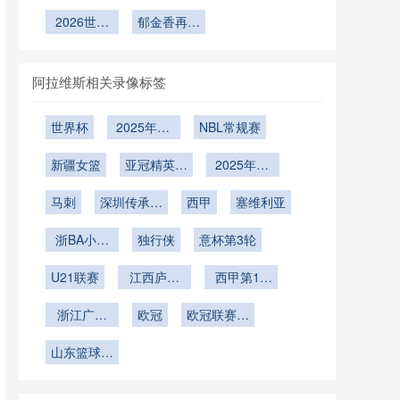
杯正赛名单
旗：2026
杯赛程深
赛长途客场
杯预选赛最
——美墨之
杯：比利时
世界杯判罚
的潜在冲击
析：小组赛
2026世界
对球员状态
后冲刺：各
郁金香再闯
外的第三极
黄金一代的
规则的新纪
杯：C罗携
两轮间39
的深层影响
大洲积分榜
北美
终极救赎
争夺战
天里的体能
黄金一代冲
元起点”**
的三轮震荡
恢复与备战
锋
与格局重塑
阿拉维斯相关录像标签
逻辑
世界杯
2025年12
NBL常规赛
月29日
新疆女篮
亚冠精英联
2025年12
赛西亚区第
月16日
马刺
深圳传承明
6轮
西甲
塞维利亚
星vs佳鑫伟
浙BA小组
业
独行侠
意杯第3轮
赛B组第17
U21联赛
轮
江西庐山
西甲第14
U21
轮
浙江广厦
欧冠
欧冠联赛阶
U19
段第5轮
山东篮球联
赛总决赛第
1轮