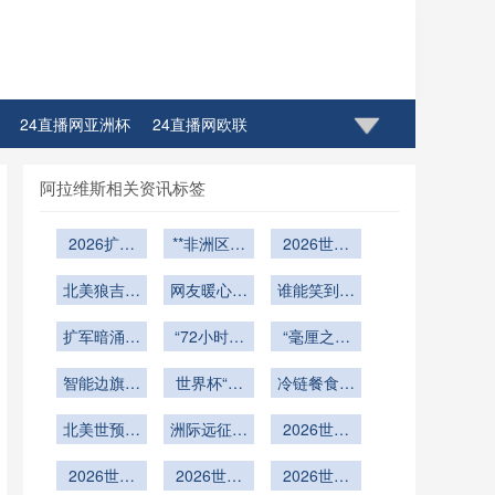
24直播网亚洲杯
24直播网欧联
直播网CBA八一男篮
24直播网CBA四川男篮
阿拉维斯相关资讯标签
4直播网CBA青岛男篮
24直播网CBA江苏同曦
2026扩军
**非洲区预
2026世界
后1/16决
选赛终局博
杯城市交通
4直播网CBA北京首钢
24直播网CBA广东宏远
赛：转播商
北美狼吉祥
弈：西非北
网友暖心手
保障：客车
谁能笑到最
赛程编排策
物吓哭小孩
非谁能主宰
绘“萌版”形
驾驶员路线
后？”
CBA山西队
24直播网CBA青岛队
略与广告收
扩军暗涌：
引争议
象圈粉无数
“72小时极
2026世界
适配快速训
“毫厘之间
益模型重构
2026世界
杯九强席位
限执法：北
练体系构建
定胜负：
杯新军的生
智能边旗：
美世界杯裁
世界杯“天
**
冷链餐食三
2026点球
存法则与破
2026世界
判团队赛间
才风暴”：
大战的微秒
国检疫标
杯判罚革命
北美世预赛
局密码
体能恢复与
洲际远征的
16岁亿元
准：北美世
2026世界
决胜”
的起点 →
红黄牌累
疲劳管理行
隐形消耗：
先生
界杯物流困
杯：北美新
积：对世界
2026世界
**“智能边
世界杯预选
2026世界
动指南”
2026世界
局与应对
势力崛起