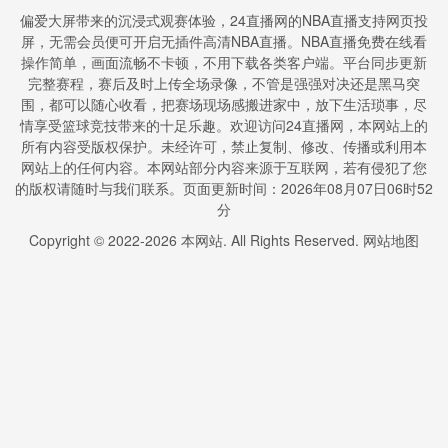
偏爱大屏带来的沉浸式观赛体验，24直播网的NBA直播支持网页投
屏，无需会员便可开启无插件高清NBA直播。NBA直播免费在线看
操作简单，画面流畅不卡顿，不用下载各类客户端。平台同步更新
完整赛程，赛后及时上传全场录像，不管是强强对决还是黑马突
围，都可以随心收看，把赛场现场感搬进家中，放下生活琐事，尽
情享受篮球竞技带来的十足乐趣。欢迎访问24直播网，本网站上的
所有内容受版权保护。未经许可，禁止复制、修改、传播或利用本
网站上的任何内容。本网站部分内容来源于互联网，若有侵犯了您
的版权请随时与我们联系。页面更新时间：2026年08月07日06时52
分
Copyright © 2022-
2026
本网站. All Rights Reserved.
网站地图