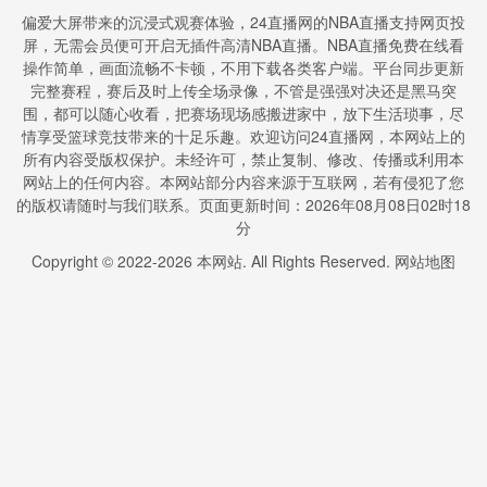
偏爱大屏带来的沉浸式观赛体验，24直播网的NBA直播支持网页投
屏，无需会员便可开启无插件高清NBA直播。NBA直播免费在线看
操作简单，画面流畅不卡顿，不用下载各类客户端。平台同步更新
完整赛程，赛后及时上传全场录像，不管是强强对决还是黑马突
围，都可以随心收看，把赛场现场感搬进家中，放下生活琐事，尽
情享受篮球竞技带来的十足乐趣。欢迎访问24直播网，本网站上的
所有内容受版权保护。未经许可，禁止复制、修改、传播或利用本
网站上的任何内容。本网站部分内容来源于互联网，若有侵犯了您
的版权请随时与我们联系。页面更新时间：2026年08月08日02时18
分
Copyright © 2022-
2026
本网站. All Rights Reserved.
网站地图