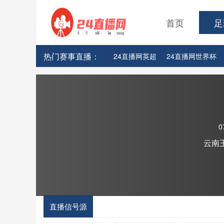
首页
足
热门赛事直播：
24直播网英超
24直播网世界杯
24直播网意甲
24直播网法甲
24直播网CBA浙江男篮
24直播
24直播网CBA江苏男篮
24直播
0
云南
24直播网CBA广厦队
24直播网C
24直播网CBA辽宁队
24直播网C
直播信号源