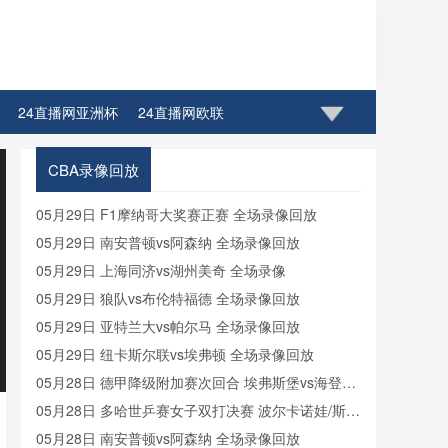
24直播网亚洲杯
24直播网欧联
直播网CBA八一男篮
24直播网CBA四川男篮
CBA录像回放
4直播网CBA青岛男篮
24直播网CBA江苏同曦
05月29日 F1摩纳哥大奖赛正赛 全场录像回放
05月29日 南安普顿vs阿森纳 全场录像回放
4直播网CBA北京首钢
24直播网CBA广东宏远
05月29日 上海同济vs湖州美奇 全场录像
CBA山西队
24直播网CBA青岛队
05月29日 狼队vs布伦特福德 全场录像回放
05月29日 亚特兰大vs帕尔马 全场录像回放
05月29日 纽卡斯尔联vs埃弗顿 全场录像回放
05月28日 德甲降级附加赛次回合 埃弗斯堡vs海登海
姆 全场录像回放
05月28日 多哈世乒赛女子双打决赛 波尔卡诺娃/斯佐
科斯vs王曼昱/蒯曼 全场录像回放
05月28日 南安普顿vs阿森纳 全场录像回放