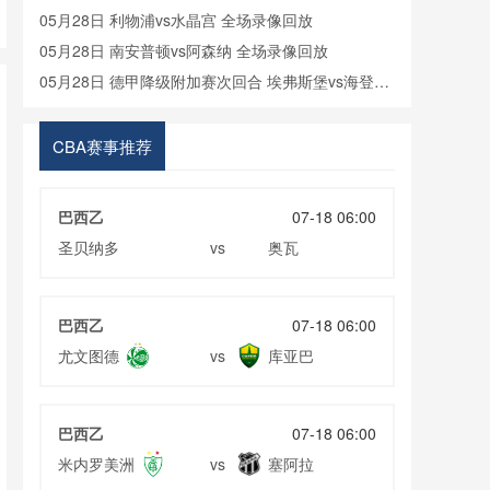
05月28日 利物浦vs水晶宫 全场录像回放
05月28日 南安普顿vs阿森纳 全场录像回放
05月28日 德甲降级附加赛次回合 埃弗斯堡vs海登海
姆 全场录像回放
05月27日 F1摩纳哥大奖赛正赛 全场录像回放
05月27日 南安普顿vs阿森纳 全场录像回放
CBA赛事推荐
05月27日 富勒姆vs曼城 全场录像回放
05月27日 比利亚雷亚尔vs塞维利亚 全场录像回放
巴西乙
07-18 06:00
05月27日 伊普斯维奇vs西汉姆联 全场录像回放
圣贝纳多
奥瓦
vs
05月27日 南安普顿vs阿森纳 全场录像回放
05月26日 赫罗纳vs马德里竞技 全场录像回放
巴西乙
07-18 06:00
05月26日 四川青年竞技vs重庆高新猛虎竞技 全场录
尤文图德
库亚巴
vs
像
05月26日 NHL东部决赛G3 卡罗莱纳飓风vs佛罗里达
美洲豹 全场录像回放
05月26日 黔西南栩烽棠vs广州悦高 全场录像
05月26日 阿拉维斯vs奥萨苏纳 全场录像
巴西乙
07-18 06:00
05月26日 西班牙人vs拉斯帕尔马斯 全场录像回放
米内罗美洲
塞阿拉
vs
05月25日 那不勒斯vs卡利亚里 全场录像回放