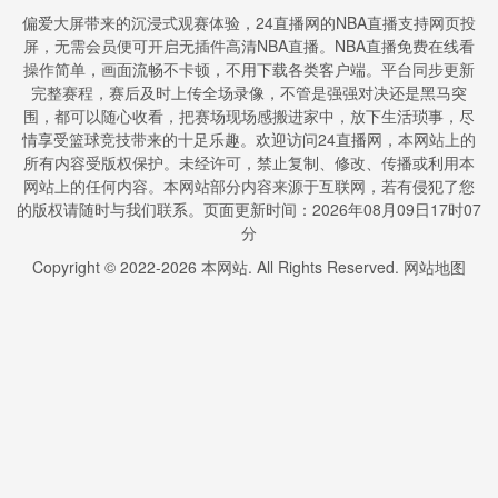
偏爱大屏带来的沉浸式观赛体验，24直播网的NBA直播支持网页投
屏，无需会员便可开启无插件高清NBA直播。NBA直播免费在线看
操作简单，画面流畅不卡顿，不用下载各类客户端。平台同步更新
完整赛程，赛后及时上传全场录像，不管是强强对决还是黑马突
围，都可以随心收看，把赛场现场感搬进家中，放下生活琐事，尽
情享受篮球竞技带来的十足乐趣。欢迎访问24直播网，本网站上的
所有内容受版权保护。未经许可，禁止复制、修改、传播或利用本
网站上的任何内容。本网站部分内容来源于互联网，若有侵犯了您
的版权请随时与我们联系。页面更新时间：2026年08月09日17时07
分
Copyright © 2022-
2026
本网站. All Rights Reserved.
网站地图