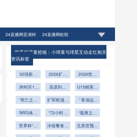
24直播网亚洲杯
24直播网欧联
直播网CBA八一男篮
24直播网CBA四川男篮
世界杯球童抢镜：小球童与球星互动走红相关
资讯标签
4直播网CBA青岛男篮
24直播网CBA江苏同曦
32强新格
2026扩军
2026世界
4直播网CBA北京首钢
24直播网CBA广东宏远
局：美加墨
后1/16决
杯城市交通
世界杯分组
跨时区16
赛：转播商
高原到平
保障：客车
U15精英突
CBA山西队
24直播网CBA青岛队
抽签的战略
城转播博
赛程编排策
原：48小
驾驶员路线
围：直通世
弈：北美世
“死亡之组
预判
略与广告收
时穿越海拔
扩军暗涌：
适配快速训
界杯集训营
「客场边线
界杯赛程编
三国杀：巴
益模型重构
的世界杯挑
2026世界
练体系构建
的终极考核
球失误率与
排的重构之
西、德国、
NRG体育
杯新军的生
“72小时极
战
环境声压级
“毫厘之间
场可移动草
塞尔维亚
战
存法则与破
限执法：北
的相关性分
定胜负：
皮系统全生
世界杯“天
美世界杯裁
冷链餐食三
局密码
北美世预赛
2026点球
析：以
命周期维护
才风暴”：
判团队赛间
国检疫标
大战的微秒
红黄牌累
Lumen