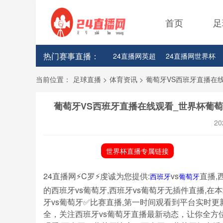
首页
足
热门赛事直播：
24直播网英超
24直播网世界杯
24直播网意甲
24直播网法甲
当前位置：
足球直播
>
体育资讯
>
葡萄牙VS西班牙直播在
24直播网CBA浙江男篮
24直播
葡萄牙VS西班牙直播在线观看_世界杯葡萄
24直播网CBA江苏男篮
24直播
20
24直播网CBA广厦队
24直播网C
世界杯直播专属链接
24直播网CBA辽宁队
24直播网C
24直播网⚡️C罗⚡️虔诚为您提供:
vs
直播,
西班牙
葡萄牙
的西班牙vs葡萄牙,西班牙vs葡萄牙无插件直播,在
牙vs葡萄牙✅比赛直播,第一时间观看到平台实时
全，关注西班牙vs葡萄牙直播最新动态，让你全方