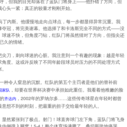
欢呼，但我的目光却落在了蓝队门将身上——他扑错了方向，但
我心头一紧：真正的较量才刚刚开始。
将马丁内斯。他缓慢地走向点球点，每一步都显得异常沉重。我
够夺冠，将完美谢幕。他选择了和卡洛斯完全不同的方式——没
。球速不快，但角度刁钻，红队门将虽然猜对了方向，但指尖还
压已久的情绪。
把尖刀，刺向球迷的心脏。我注意到一个有趣的现象：越是年轻
求角度。这或许反映了不同年龄段球员对压力的不同处理方式
张。
了一种令人窒息的沉默。红队的第五个主罚者是他们的替补前
，却要在世界杯决赛中承担如此重任。我看着他稚嫩的脸
国家队
年的
，2002年的罗纳尔多……这些传奇球星在年轻时都曾
齐达内
最意想不到的时刻，把最重的担子交给最年轻的人。
，显然紧张到了极点。射门！球直奔球门左下角，蓝队门将飞身
内侧弹入网窝！5-4！整个体育场沸腾了，桑切斯跪地痛哭，