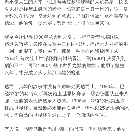
斯不是天生的天才，他没有马拉多纳那样的天赋异禀，也没
有贝利那样与生俱来的光环。他靠的是日复一日的训练，是
无数次在伤病中咬牙站起的意志，是面对强敌时永不言弃的
信念。他的每一场比赛，都是用汗水和血泪换来的。
我至今还记得1990年意大利之夏，马特乌斯带领德国队一
路过关斩将，最终在决赛中击败阿根廷，捧起大力神杯的那
一刻。他哭了，我也哭了。那是一种怎样的释放啊！从
1982年首次登上世界杯舞台时的青涩，到1986年决赛失利
后的不甘，再到1990年登顶世界之巅的辉煌，他用了整整
八年，才完成了从少年到英雄的蜕变。
然而，英雄的故事并没有在巅峰处戛然而止。1994年，已
经33岁的马特乌斯再次踏上世界杯赛场，尽管德国队止步八
强，但他的表现依然令人敬佩。1998年，37岁的他第五次
征战世界杯，虽然最终未能再次捧杯，但他以25场比赛的纪
录，为自己的世界杯生涯画上了一个圆满的句号。
有人说，马特乌斯是“铁血德国”的代表。但在我看来，他更