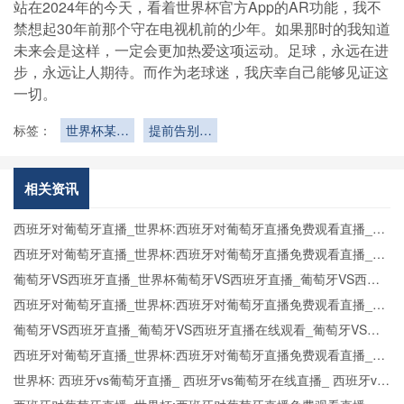
站在2024年的今天，看着世界杯官方App的AR功能，我不
禁想起30年前那个守在电视机前的少年。如果那时的我知道
未来会是这样，一定会更加热爱这项运动。足球，永远在进
步，永远让人期待。而作为老球迷，我庆幸自己能够见证这
一切。
标签：
世界杯某队
提前告别世
小组垫底
界杯
相关资讯
西班牙对葡萄牙直播_世界杯:西班牙对葡萄牙直播免费观看直播_世
界杯西班牙对葡萄牙直播在线观看高清无插件
西班牙对葡萄牙直播_世界杯:西班牙对葡萄牙直播免费观看直播_世
界杯西班牙对葡萄牙直播在线观看高清无插件
葡萄牙VS西班牙直播_世界杯葡萄牙VS西班牙直播_葡萄牙VS西班
牙在线高清直播
西班牙对葡萄牙直播_世界杯:西班牙对葡萄牙直播免费观看直播_世
界杯西班牙对葡萄牙直播在线观看高清无插件
葡萄牙VS西班牙直播_葡萄牙VS西班牙直播在线观看_葡萄牙VS西
班牙实时全场直播入口
西班牙对葡萄牙直播_世界杯:西班牙对葡萄牙直播免费观看直播_世
界杯西班牙对葡萄牙直播在线观看高清无插件
世界杯: 西班牙vs葡萄牙直播_ 西班牙vs葡萄牙在线直播_ 西班牙vs