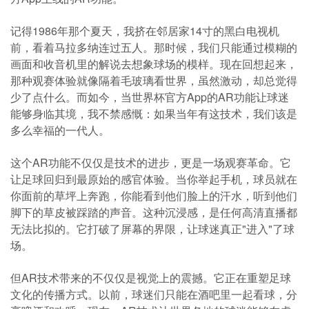
记得1986年那个夏天，我挤在邻居家14寸的黑白电视机
前，看着马拉多纳连过五人。那时候，我们只能通过模糊的
画面和收音机里的解说去想象球场的模样。现在回想起来，
那种观赛体验就像隔着毛玻璃看世界，虽然激动，却总觉得
少了点什么。而如今，当世界杯官方App的AR功能让球迷
能够身临其境，我不禁感慨：如果当年有这技术，我们该是
多么幸福的一代人。
这个AR功能不仅仅是技术的进步，更是一场观赛革命。它
让足球回归到最原始的感官体验。当你举起手机，球员就在
你面前的草坪上奔跑，你能看到他们脸上的汗水，听到他们
脚下的草皮被踩踏的声音。这种沉浸感，是任何高清直播都
无法比拟的。它打破了屏幕的界限，让球迷真正"进入"了球
场。
但AR技术带来的不仅仅是视觉上的震撼。它正在重塑足球
文化的传播方式。以前，球迷们只能在酒吧里一起看球，分