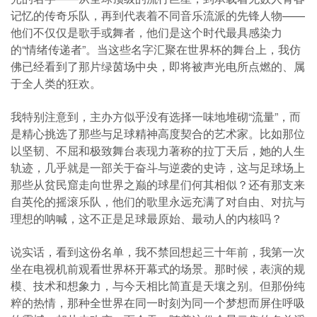
记忆的传奇乐队，再到代表着不同音乐流派的先锋人物——
他们不仅仅是歌手或舞者，他们是这个时代最具感染力
的“情绪传递者”。当这些名字汇聚在世界杯的舞台上，我仿
佛已经看到了那片绿茵场中央，即将被声光电所点燃的、属
于全人类的狂欢。
我特别注意到，主办方似乎没有选择一味地堆砌“流量”，而
是精心挑选了那些与足球精神高度契合的艺术家。比如那位
以坚韧、不屈和极致舞台表现力著称的拉丁天后，她的人生
轨迹，几乎就是一部关于奋斗与逆袭的史诗，这与足球场上
那些从贫民窟走向世界之巅的球星们何其相似？还有那支来
自英伦的摇滚乐队，他们的歌里永远充满了对自由、对抗与
理想的呐喊，这不正是足球最原始、最动人的内核吗？
说实话，看到这份名单，我不禁回想起三十年前，我第一次
坐在电视机前观看世界杯开幕式的场景。那时候，表演的规
模、技术和想象力，与今天相比简直是天壤之别。但那份纯
粹的热情，那种全世界在同一时刻为同一个梦想而屏住呼吸