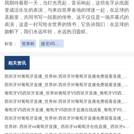
我期待着那一天，当灯光亮起，音乐响起，这些名字从纸面
变成活生生的表演，与来自世界各地的球迷一起，在足球的
圣殿里，共同书写一段新的传奇。这不仅仅是一场开幕式的
表演，这是一封写给全世界的情书，它告诉我们：在足球的
旗帜下，我们永远年轻，永远热泪盈眶。
标签：
世界杯
捷克VS墨
西哥捷克
VS墨西哥
直播
相关资讯
西班牙对葡萄牙直播_世界杯:西班牙对葡萄牙直播免费观看直播_世
界杯西班牙对葡萄牙直播在线观看高清无插件
西班牙对葡萄牙直播_世界杯:西班牙对葡萄牙直播免费观看直播_世
界杯西班牙对葡萄牙直播在线观看高清无插件
葡萄牙VS西班牙直播_世界杯葡萄牙VS西班牙直播_葡萄牙VS西班
牙在线高清直播
西班牙对葡萄牙直播_世界杯:西班牙对葡萄牙直播免费观看直播_世
界杯西班牙对葡萄牙直播在线观看高清无插件
葡萄牙VS西班牙直播_葡萄牙VS西班牙直播在线观看_葡萄牙VS西
班牙实时全场直播入口
西班牙对葡萄牙直播_世界杯:西班牙对葡萄牙直播免费观看直播_世
界杯西班牙对葡萄牙直播在线观看高清无插件
世界杯: 西班牙vs葡萄牙直播_ 西班牙vs葡萄牙在线直播_ 西班牙vs