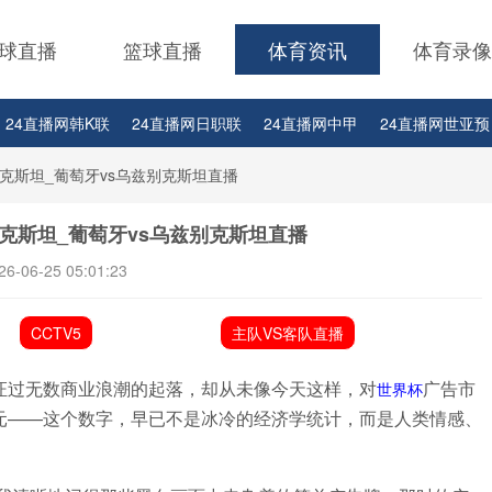
球直播
篮球直播
体育资讯
体育录像
24直播网韩K联
24直播网日职联
24直播网中甲
24直播网世亚预
24直播网西甲
24直播网德甲
24直播网欧冠
24直播网中超
24
克斯坦_葡萄牙vs乌兹别克斯坦直播
网CBA上海男篮
24直播网CBA山西男篮
24直播网CBA山东男篮
2
克斯坦_葡萄牙vs乌兹别克斯坦直播
网CBA辽宁男篮
24直播网CBA广东男篮
24直播网CBA天津男篮
2
26-06-25 05:01:23
BA福建男篮
24直播网CBA浙江队
24直播网CBA四川队
24直播网
CCTV5
主队VS客队直播
BA直播
证过无数商业浪潮的起落，却从未像今天这样，对
广告市
世界杯
元——这个数字，早已不是冰冷的经济学统计，而是人类情感、