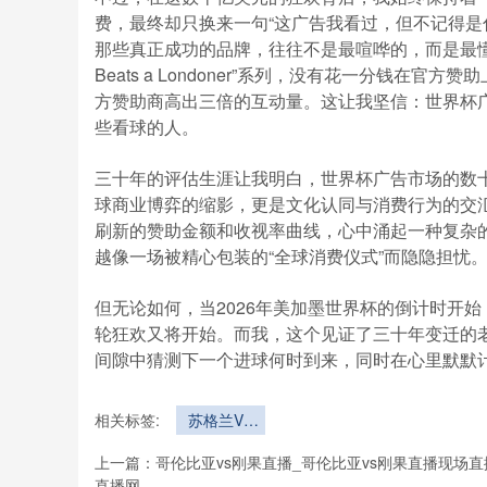
费，最终却只换来一句“这广告我看过，但不记得是
那些真正成功的品牌，往往不是最喧哗的，而是最懂得与
Beats a Londoner”系列，没有花一分钱
方赞助商高出三倍的互动量。这让我坚信：世界杯
些看球的人。
三十年的评估生涯让我明白，世界杯广告市场的数
球商业博弈的缩影，更是文化认同与消费行为的交
刷新的赞助金额和收视率曲线，心中涌起一种复杂
越像一场被精心包装的“全球消费仪式”而隐隐担忧
但无论如何，当2026年美加墨世界杯的倒计时开
轮狂欢又将开始。而我，这个见证了三十年变迁的
间隙中猜测下一个进球何时到来，同时在心里默默
相关标签:
苏格兰VS
巴西直播苏
上一篇：
哥伦比亚vs刚果直播_哥伦比亚vs刚果直播现场直
格兰VS巴
直播网