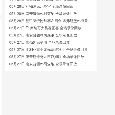
巴西甲
08-09 03:00
05月28日 利物浦vs水晶宫 全场录像回放
格雷米奥
圣保罗
vs
05月28日 南安普顿vs阿森纳 全场录像回放
05月28日 德甲降级附加赛次回合 埃弗斯堡vs海登海
姆 全场录像回放
05月27日 F1摩纳哥大奖赛正赛 全场录像回放
巴西甲
08-09 05:30
05月27日 南安普顿vs阿森纳 全场录像回放
瑞模贝雷
米内罗竞技
vs
05月27日 富勒姆vs曼城 全场录像回放
05月27日 比利亚雷亚尔vs塞维利亚 全场录像回放
巴西甲
08-09 07:30
05月27日 伊普斯维奇vs西汉姆联 全场录像回放
科里蒂巴
沙佩科恩斯
vs
05月27日 南安普顿vs阿森纳 全场录像回放
05月26日 赫罗纳vs马德里竞技 全场录像回放
05月26日 四川青年竞技vs重庆高新猛虎竞技 全场录
巴西甲
08-09 08:00
像
05月26日 NHL东部决赛G3 卡罗莱纳飓风vs佛罗里达
博塔弗戈
弗鲁米嫩塞
vs
美洲豹 全场录像回放
05月26日 黔西南栩烽棠vs广州悦高 全场录像
05月26日 阿拉维斯vs奥萨苏纳 全场录像
中甲
08-09 18:00
05月26日 西班牙人vs拉斯帕尔马斯 全场录像回放
延边龙鼎
深圳青年人
vs
05月25日 那不勒斯vs卡利亚里 全场录像回放