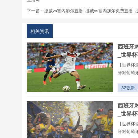
西在线直播
下一篇：
挪威vs塞内加尔直播_挪威vs塞内加尔免费直播
相关资讯
西班牙
_世界
【世界杯:
牙对葡萄
32强新
局：美加
世界杯分
西班牙
抽签的战
_世界
预判
【世界杯:
牙对葡萄