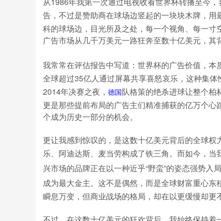
从1986年我第一次通过电视收看世界杯转播至今
告，不过是赞助商在球场边竖起的一块块木牌，用
科的球场边，目光所及之处，每一个视角、每一寸空
广告市场从几千万美元一路狂奔至数十亿美元，其
我常常在评估报告中写道：世界杯的广告价值，本质
全球超过35亿人通过屏幕共享喜怒哀乐，这种集
2014年决赛之夜，
队格策的绝杀进球让整个柏
德国
更是那些提前布局的广告主们精准捕获的亿万个心
个成为历史一部分的机会。
更让我感到惊叹的，是这数十亿美元背后的全球权
乐、阿迪达斯、麦当劳构成了铁三角。而如今，当
兴市场的品牌正在以一种近乎“野蛮”的姿态强势入
成为最大金主。这不是偶然，而是全球财富重心东
瞬息万变，但商业战场的格局，却在以更缓慢却更
不过，在这数十亿美元的狂欢背后，我始终保持着