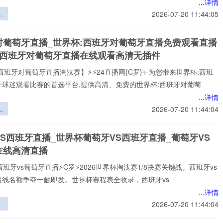
...详情
军
2026-07-20 11:44:05
决
商
对葡萄牙直播_世界杯:西班牙对葡萄牙直播免费观看直播
策
杯西班牙对葡萄牙直播在线观看高清无插件
收
构
西班牙对葡萄牙直播淘汰赛】⚡⚡24直播网{C罗}✨为您带来世界杯:西班
牙球迷观看比赛的首选平台,提供高清、免费的世界杯:西班牙对葡萄
...详情
预
2026-07-20 11:44:04
博
北
S西班牙直播_世界杯葡萄牙VS西班牙直播_葡萄牙VS
宰
在线高清直播
界
位
西班牙vs葡萄牙直播⚡️C罗⚡️2026世界杯淘汰赛1/8决赛关键战。西班牙vs
出线名额争夺一触即发。世界杯赛程表全收录，西班牙vs
...详情
2026-07-20 11:44:04
6