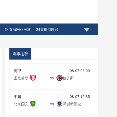
24直播网亚洲杯
24直播网欧联
直播网CBA八一男篮
24直播网CBA四川男篮
4直播网CBA青岛男篮
24直播网CBA江苏同曦
赛事推荐
4直播网CBA北京首钢
24直播网CBA广东宏远
阿甲
08-07 06:00
CBA山西队
24直播网CBA青岛队
圣塔菲联
拉努斯
vs
中超
08-07 19:35
北京国安
深圳新鹏城
vs