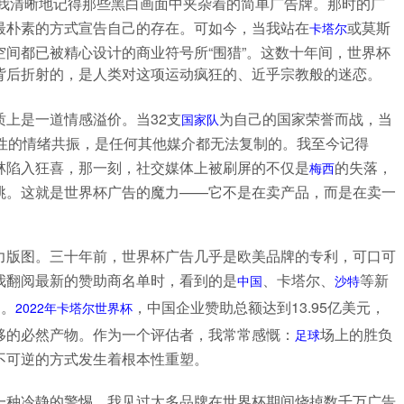
，我清晰地记得那些黑白画面中夹杂着的简单广告牌。那时的广
最朴素的方式宣告自己的存在。可如今，当我站在
或莫斯
卡塔尔
间都已被精心设计的商业符号所“围猎”。这数十年间，世界杯
背后折射的，是人类对这项运动疯狂的、近乎宗教般的迷恋。
上是一道情感溢价。当32支
为自己的国家荣誉而战，当
国家队
体性的情绪共振，是任何其他媒介都无法复制的。我至今记得
林陷入狂喜，那一刻，社交媒体上被刷屏的不仅是
的失落，
梅西
跳。这就是世界杯广告的魔力——它不是在卖产品，而是在卖一
力版图。三十年前，世界杯广告几乎是欧美品牌的专利，可口可
我翻阅最新的赞助商名单时，看到的是
、卡塔尔、
等新
中国
沙特
局。
，中国企业赞助总额达到13.95亿美元，
2022年卡塔尔世界杯
移的必然产物。作为一个评估者，我常常感慨：
场上的胜负
足球
不可逆的方式发生着根本性重塑。
一种冷静的警惕。我见过太多品牌在世界杯期间烧掉数千万广告