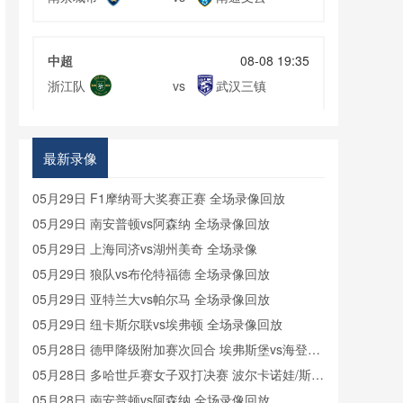
中超
08-08 19:35
浙江队
武汉三镇
vs
中超
08-08 19:35
最新录像
大连英博
辽宁铁人
vs
05月29日 F1摩纳哥大奖赛正赛 全场录像回放
05月29日 南安普顿vs阿森纳 全场录像回放
中超
08-08 20:00
05月29日 上海同济vs湖州美奇 全场录像
云南玉昆
成都蓉城
vs
05月29日 狼队vs布伦特福德 全场录像回放
05月29日 亚特兰大vs帕尔马 全场录像回放
05月29日 纽卡斯尔联vs埃弗顿 全场录像回放
中甲
08-08 20:00
05月28日 德甲降级附加赛次回合 埃弗斯堡vs海登海
定南赣联
大连鲲城
vs
姆 全场录像回放
05月28日 多哈世乒赛女子双打决赛 波尔卡诺娃/斯佐
科斯vs王曼昱/蒯曼 全场录像回放
05月28日 南安普顿vs阿森纳 全场录像回放