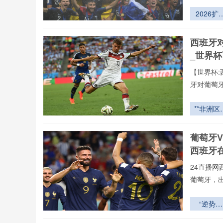
2026扩
后1/16
赛：转播
西班牙
赛程编排
_世界
略与广告
益模型重
【世界杯:
牙对葡萄
**非洲区
选赛终局
弈：西非
葡萄牙V
非谁能主
西班牙
2026世
杯九强席
24直播网
**
葡萄牙，
“逆势翻
盘：202