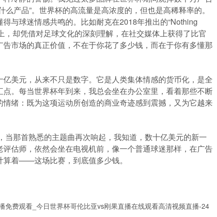
什么产品”。世界杯的高流量是高浓度的，但也是高稀释率的。
球迷情感共鸣的。比如耐克在2018年推出的“Nothing
在官方赞助上，却凭借对足球文化的深刻理解，在社交媒体上获得了比官
广告市场的真正价值，不在于你花了多少钱，而在于你有多懂那
十亿美元，从来不只是数字。它是人类集体情感的货币化，是全
汇点。每当世界杯年到来，我总会坐在办公室里，看着那些不断
的情绪：既为这项运动所创造的商业奇迹感到震撼，又为它越来
。
始，当那首熟悉的主题曲再次响起，我知道，数十亿美元的新一
老评估师，依然会坐在电视机前，像一个普通球迷那样，在广告
计算着——这场比赛，到底值多少钱。
播免费观看_今日世界杯哥伦比亚vs刚果直播在线观看高清视频直播-24