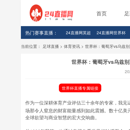
首页
足
热门赛事直播：
24直播网英超
24直播网世界杯
24直播网意甲
24直播网法甲
当前位置：
足球直播
>
体育资讯
>
世界杯：葡萄牙vs乌兹别
24直播网CBA浙江男篮
24直播
世界杯：葡萄牙vs乌兹别
24直播网CBA江苏男篮
24直播
20
24直播网CBA广厦队
24直播网C
世界杯直播专属链接
24直播网CBA辽宁队
24直播网C
作为一位深耕体育产业评估三十余年的专家，我见
场那令人窒息的财富能量感到如此震撼。数十亿美
全球欲望与商业智慧的宏大交响曲。